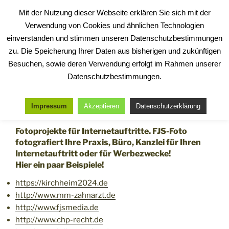
Zum
Mit der Nutzung dieser Webseite erklären Sie sich mit der
Inhalt
FJS-FOTO
Verwendung von Cookies und ähnlichen Technologien
springen
Fotografie mit Herz und Können
einverstanden und stimmen unseren Datenschutzbestimmungen
zu. Die Speicherung Ihrer Daten aus bisherigen und zukünftigen
Besuchen, sowie deren Verwendung erfolgt im Rahmen unserer
Menü
Datenschutzbestimmungen.
Impressum
Akzeptieren
Datenschutzerklärung
LINKS
Fotoprojekte für Internetauftritte. FJS-Foto
fotografiert Ihre Praxis, Büro, Kanzlei für Ihren
Internetauftritt oder für Werbezwecke!
Hier ein paar Beispiele!
https://kirchheim2024.de
http://www.mm-zahnarzt.de
http://www.fjsmedia.de
http://www.chp-recht.de